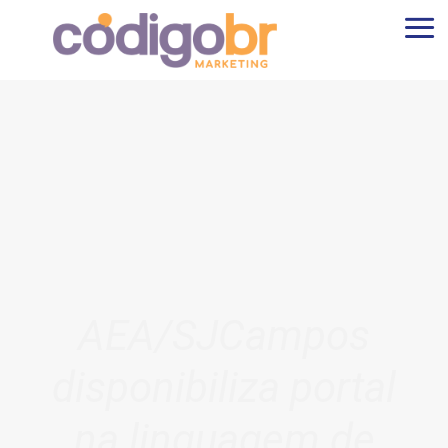
AEA/SJCampos
disponibiliza portal
na linguagem de