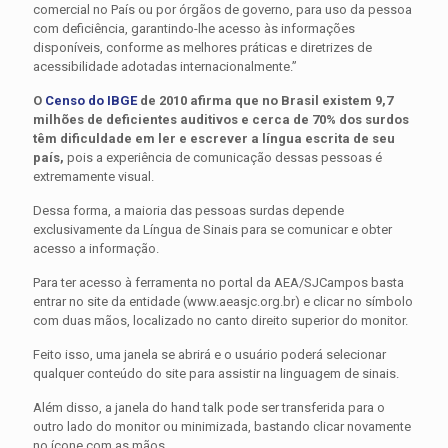
comercial no País ou por órgãos de governo, para uso da pessoa
com deficiência, garantindo-lhe acesso às informações
disponíveis, conforme as melhores práticas e diretrizes de
acessibilidade adotadas internacionalmente.”
O
Censo do IBGE
de 2010 afirma que no Brasil existem 9,7
milhões de deficientes auditivos e cerca de 70% dos surdos
têm dificuldade em ler e escrever a língua escrita de seu
país,
pois a experiência de comunicação dessas pessoas é
extremamente visual.
Dessa forma, a maioria das pessoas surdas depende
exclusivamente da Língua de Sinais para se comunicar e obter
acesso a informação.
Para ter acesso à ferramenta no portal da AEA/SJCampos basta
entrar no site da entidade (www.aeasjc.org.br) e clicar no símbolo
com duas mãos, localizado no canto direito superior do monitor.
Feito isso, uma janela se abrirá e o usuário poderá selecionar
qualquer conteúdo do site para assistir na linguagem de sinais.
Além disso, a janela do hand talk pode ser transferida para o
outro lado do monitor ou minimizada, bastando clicar novamente
no ícone com as mãos.