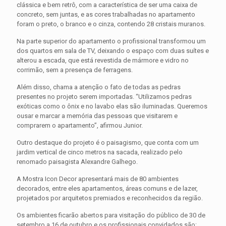
clássica e bem retrô, com a característica de ser uma caixa de
concreto, sem juntas, e as cores trabalhadas no apartamento
foram o preto, o branco e o cinza, contendo 28 cristais muranos.
Na parte superior do apartamento o profissional transformou um
dos quartos em sala de TV, deixando o espaço com duas suítes e
alterou a escada, que está revestida de mármore e vidro no
corrimão, sem a presença de ferragens.
Além disso, chama a atenção o fato de todas as pedras
presentes no projeto serem importadas. “Utilizamos pedras
exóticas como o ônix e no lavabo elas são iluminadas. Queremos
ousar e marcar a memória das pessoas que visitarem e
comprarem o apartamento”, afirmou Junior.
Outro destaque do projeto é o paisagismo, que conta com um
jardim vertical de cinco metros na sacada, realizado pelo
renomado paisagista Alexandre Galhego.
A Mostra Icon Decor apresentará mais de 80 ambientes
decorados, entre eles apartamentos, áreas comuns e de lazer,
projetados por arquitetos premiados e reconhecidos da região.
Os ambientes ficarão abertos para visitação do público de 30 de
setembro a 16 de outubro e os profissionais convidados são: