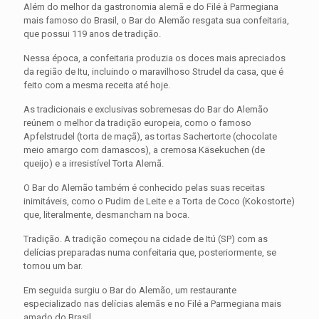
Além do melhor da gastronomia alemã e do Filé à Parmegiana
mais famoso do Brasil, o Bar do Alemão resgata sua confeitaria,
que possui 119 anos de tradição.
Nessa época, a confeitaria produzia os doces mais apreciados
da região de Itu, incluindo o maravilhoso Strudel da casa, que é
feito com a mesma receita até hoje.
As tradicionais e exclusivas sobremesas do Bar do Alemão
reúnem o melhor da tradição europeia, como o famoso
Apfelstrudel (torta de maçã), as tortas Sachertorte (chocolate
meio amargo com damascos), a cremosa Käsekuchen (de
queijo) e a irresistível Torta Alemã.
O Bar do Alemão também é conhecido pelas suas receitas
inimitáveis, como o Pudim de Leite e a Torta de Coco (Kokostorte)
que, literalmente, desmancham na boca.
Tradição. A tradição começou na cidade de Itú (SP) com as
delícias preparadas numa confeitaria que, posteriormente, se
tornou um bar.
Em seguida surgiu o Bar do Alemão, um restaurante
especializado nas delícias alemãs e no Filé a Parmegiana mais
amado do Brasil.