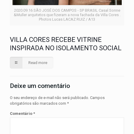
2020.09.16 SÃO JOSÉ DOS CAMPOS - SP BRASIL Casal Sonne
&Muller arquitetos que fizeram a nova fachada da Villa Cores .
Photos Lucas LACAZ RUIZ / A13
VILLA CORES RECEBE VITRINE
INSPIRADA NO ISOLAMENTO SOCIAL
Read more
Deixe um comentário
O seu endereço de e-mail não será publicado.
Campos
obrigatórios são marcados com
*
Comentário
*