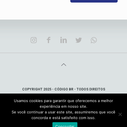
COPYRIGHT 2025 - CÓDIGO BR - TODOS DIREITOS
RESERVADOS
Usamos cookies para garantir que oferecemos a melhor
SÃO JOSÉ DOS CAMPOS/SP - TEL.: (12) 99146-0336
experiência em nosso site.
ATENDIMENTO@CODIGOBR.COM.BR
Se você continuar a usar este site, assumiremos que você
concorda e está satisfeito com isso.
Concordar