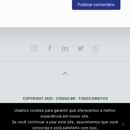
COPYRIGHT 2025 - CÓDIGO BR - TODOS DIREITOS
RESERVADOS
Usamos cookies para garantir que oferecemos a melhor
SÃO JOSÉ DOS CAMPOS/SP - TEL.: (12) 99146-0336
experiência em nosso site.
ATENDIMENTO@CODIGOBR.COM.BR
Se você continuar a usar este site, assumiremos que você
concorda e está satisfeito com isso.