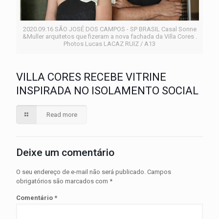
2020.09.16 SÃO JOSÉ DOS CAMPOS - SP BRASIL Casal Sonne
&Muller arquitetos que fizeram a nova fachada da Villa Cores .
Photos Lucas LACAZ RUIZ / A13
VILLA CORES RECEBE VITRINE
INSPIRADA NO ISOLAMENTO SOCIAL
Read more
Deixe um comentário
O seu endereço de e-mail não será publicado.
Campos
obrigatórios são marcados com
*
Comentário
*