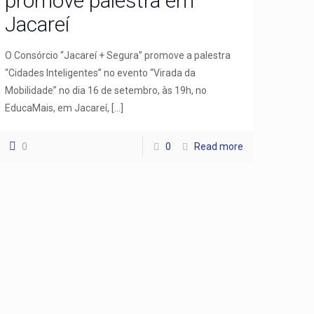
promove palestra em
Jacareí
O Consórcio “Jacareí + Segura” promove a palestra
“Cidades Inteligentes” no evento “Virada da
Mobilidade” no dia 16 de setembro, às 19h, no
EducaMais, em Jacareí,
[…]
0
0
Read more