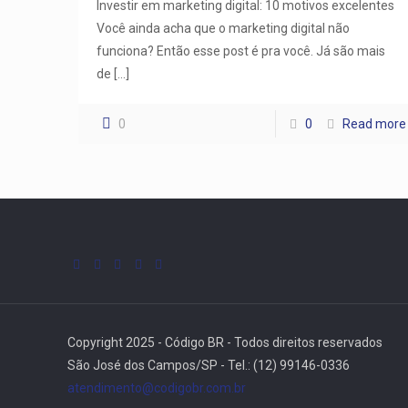
Investir em marketing digital: 10 motivos excelentes
Você ainda acha que o marketing digital não
funciona? Então esse post é pra você. Já são mais
de
[…]
0
0
Read more
Copyright 2025 - Código BR - Todos direitos reservados
São José dos Campos/SP - Tel.: (12) 99146-0336
atendimento@codigobr.com.br