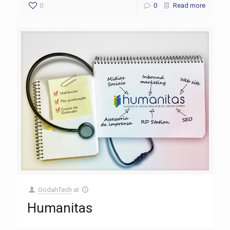
0
0
Read more
GodahTech
at
Humanitas