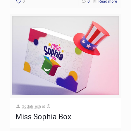
0
0
Read more
GodahTech
at
Miss Sophia Box