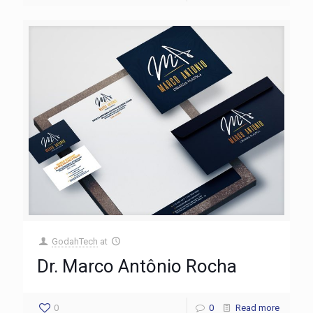
GodahTech
at
Dr. Marco Antônio Rocha
0
0
Read more