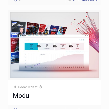
GodahTech
at
Modu