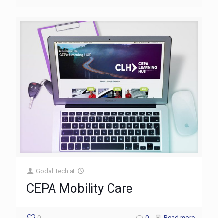
GodahTech
at
CEPA Mobility Care
0
0
Read more