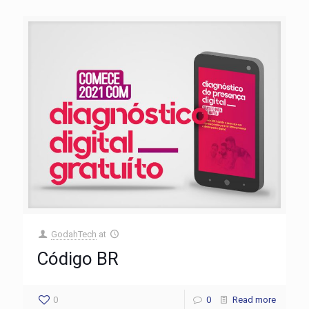
GodahTech
at
Código BR
0
0
Read more