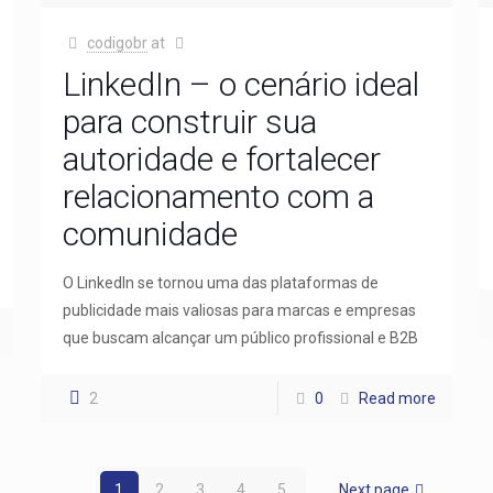
codigobr
at
LinkedIn – o cenário ideal
para construir sua
autoridade e fortalecer
relacionamento com a
comunidade
O LinkedIn se tornou uma das plataformas de
publicidade mais valiosas para marcas e empresas
que buscam alcançar um público profissional e B2B
2
0
Read more
1
2
3
4
5
Next page