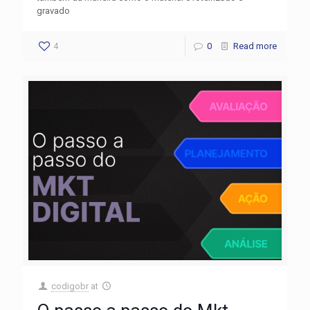
gravado
4
0
Read more
codigobr
at